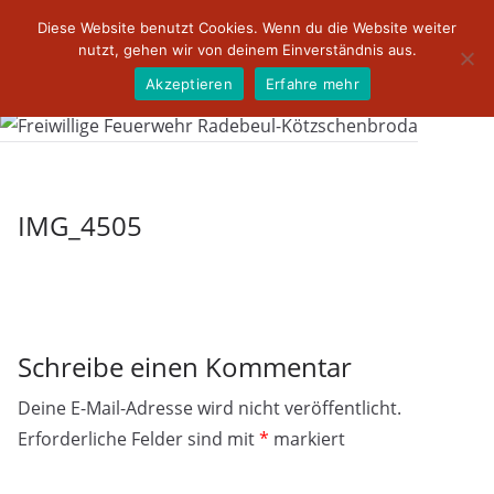
Zum
Diese Website benutzt Cookies. Wenn du die Website weiter
Inhalt
nutzt, gehen wir von deinem Einverständnis aus.
springen
Akzeptieren
Erfahre mehr
IMG_4505
Schreibe einen Kommentar
Deine E-Mail-Adresse wird nicht veröffentlicht.
Erforderliche Felder sind mit
*
markiert