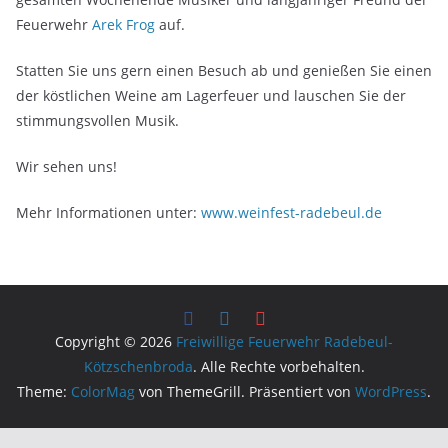
Feuerwehr
Arek Frog
auf.
Statten Sie uns gern einen Besuch ab und genießen Sie einen
der köstlichen Weine am Lagerfeuer und lauschen Sie der
stimmungsvollen Musik.
Wir sehen uns!
Mehr Informationen unter:
www.weinfest-radebeul.de
Copyright © 2026
Freiwillige Feuerwehr Radebeul-
Kötzschenbroda
. Alle Rechte vorbehalten.
Theme:
ColorMag
von ThemeGrill. Präsentiert von
WordPress
.