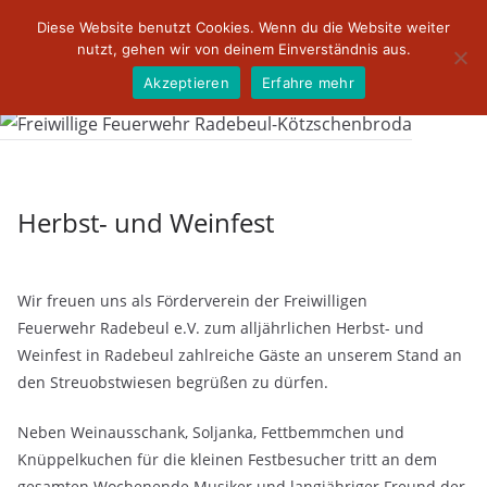
Zum
Diese Website benutzt Cookies. Wenn du die Website weiter
Inhalt
nutzt, gehen wir von deinem Einverständnis aus.
springen
Akzeptieren
Erfahre mehr
Herbst- und Weinfest
Wir freuen uns als Förderverein der Freiwilligen
Feuerwehr Radebeul e.V. zum alljährlichen Herbst- und
Weinfest in Radebeul zahlreiche Gäste an unserem Stand an
den Streuobstwiesen begrüßen zu dürfen.
Neben Weinausschank, Soljanka, Fettbemmchen und
Knüppelkuchen für die kleinen Festbesucher tritt an dem
gesamten Wochenende Musiker und langjähriger Freund der