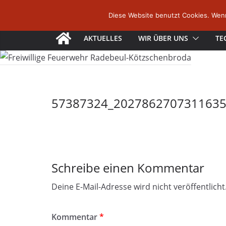
Zum
Diese Website benutzt Cookies. Wenn
Inhalt
springen
AKTUELLES
WIR ÜBER UNS
TE
57387324_2027862707311635
Schreibe einen Kommentar
Deine E-Mail-Adresse wird nicht veröffentlicht
Kommentar
*