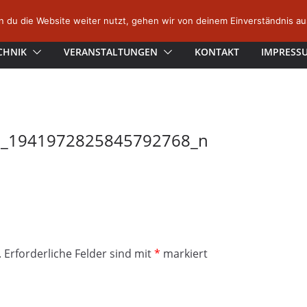
 du die Website weiter nutzt, gehen wir von deinem Einverständnis au
CHNIK
VERANSTALTUNGEN
KONTAKT
IMPRESS
_1941972825845792768_n
.
Erforderliche Felder sind mit
*
markiert