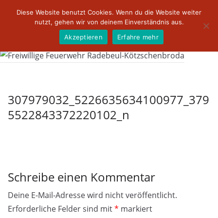
Zum
Diese Website benutzt Cookies. Wenn du die Website weiter
Inhalt
nutzt, gehen wir von deinem Einverständnis aus.
springen
Akzeptieren
Erfahre mehr
307979032_5226635634100977_379
5522843372220102_n
Schreibe einen Kommentar
Deine E-Mail-Adresse wird nicht veröffentlicht.
Erforderliche Felder sind mit
*
markiert