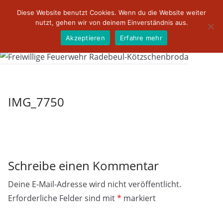
Zum
Diese Website benutzt Cookies. Wenn du die Website weiter
Inhalt
nutzt, gehen wir von deinem Einverständnis aus.
springen
Akzeptieren
Erfahre mehr
IMG_7750
Schreibe einen Kommentar
Deine E-Mail-Adresse wird nicht veröffentlicht.
Erforderliche Felder sind mit
*
markiert