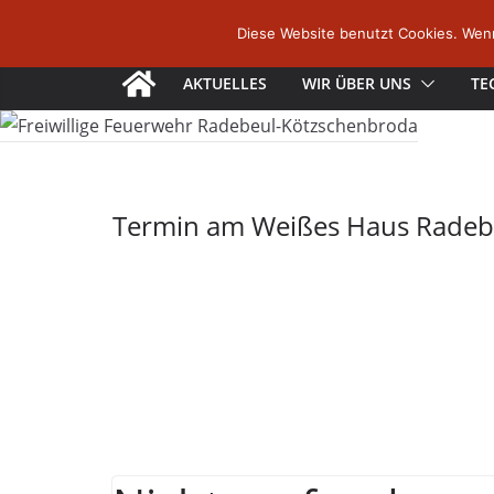
Zum
Diese Website benutzt Cookies. Wenn
Inhalt
springen
AKTUELLES
WIR ÜBER UNS
TE
Termin am
Weißes Haus Radeb