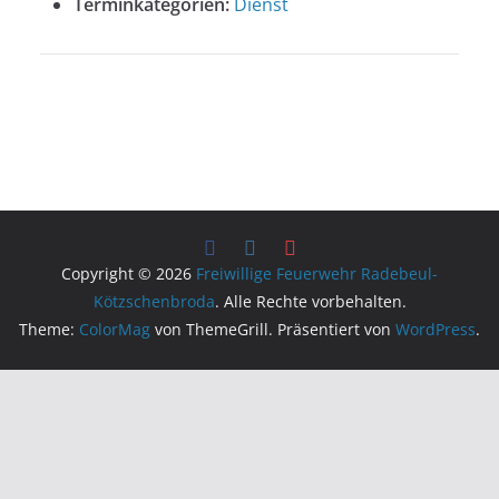
Terminkategorien:
Dienst
Copyright © 2026
Freiwillige Feuerwehr Radebeul-
Kötzschenbroda
. Alle Rechte vorbehalten.
Theme:
ColorMag
von ThemeGrill. Präsentiert von
WordPress
.