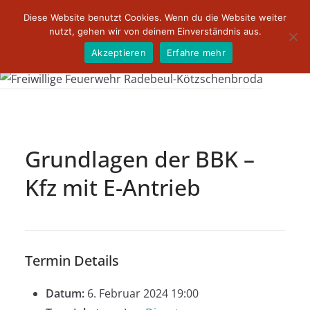
Zum
Diese Website benutzt Cookies. Wenn du die Website weiter
Inhalt
nutzt, gehen wir von deinem Einverständnis aus.
springen
Akzeptieren
Erfahre mehr
Grundlagen der BBK –
Kfz mit E-Antrieb
Termin Details
Datum:
6. Februar 2024 19:00