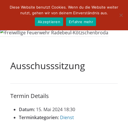
Zum
Diese Website benutzt Cookies. Wenn du die Website weiter
Inhalt
nutzt, gehen wir von deinem Einverständnis aus.
springen
Akzeptieren
Erfahre mehr
Ausschusssitzung
Termin Details
Datum:
15. Mai 2024 18:30
Terminkategorien:
Dienst