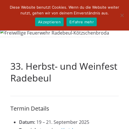
Zum
Diese Website benutzt Cookies. Wenn du die Website weiter
Inhalt
nutzt, gehen wir von deinem Einverständnis aus.
springen
Akzeptieren
Erfahre mehr
33. Herbst- und Weinfest
Radebeul
Termin Details
Datum:
19
–
21. September 2025