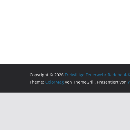
Copyright © 2026
Freiwillige Feuerwehr Radebeul-
Theme:
ColorMag
von ThemeGrill. Präsentiert von
W