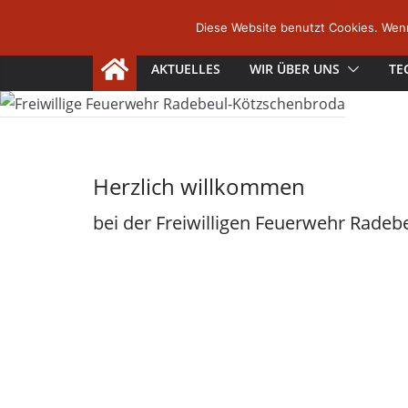
Zum
Diese Website benutzt Cookies. Wenn
Inhalt
springen
AKTUELLES
WIR ÜBER UNS
TE
Herzlich willkommen
bei der Freiwilligen Feuerwehr Rade